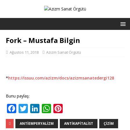
Fork – Mustafa Bilgin
Ağustos 11, 2018
Azizm Sanat Örgütü
*
https://issuu.com/azizm/docs/azizmsanatedergi128
Bunu paylaş:
F
T
Li
W
Pi
a
w
n
h
n
c
it
k
at
te
ANTIEMPERYALIZM
ANTIKAPITALIST
ÇIZIM