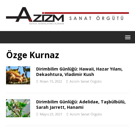
Özge Kurnaz
Dirimbilim Günlüğü: Hawaii, Hazar Yılanı,
Dekaohtura, Vladimir Kush
Nisan 15, 2022
Azizm Sanat Örgütü
Dirimbilim Günlüğü: Adelidae, Taşbülbülü,
Sarah Jarrett, Hanami
Mayıs 23, 2021
Azizm Sanat Örgütü