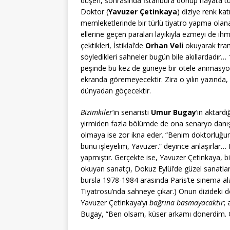
düşen, sonrasında İstanbul’a dönüp hayata tu
Doktor (
Yavuzer Çetinkaya
) diziye renk ka
memleketlerinde bir türlü tiyatro yapma olanağı
ellerine geçen paraları layıkıyla ezmeyi de ih
çektikleri, İstiklal’de
Orhan Veli
okuyarak tram
söyledikleri sahneler bugün bile akıllardadır…
peşinde bu kez de güneye bir otele animasyon
ekranda göremeyecektir. Zira o yılın yazında
dünyadan göçecektir.
Bizimkiler
’in senaristi
Umur Bugay
’ın aktard
yirmiden fazla bölümde de ona senaryo danış
olmaya ise zor ikna eder. “Benim doktorluğumu
bunu işleyelim, Yavuzer.” deyince anlaşırlar…
yapmıştır. Gerçekte ise, Yavuzer Çetinkaya, b
okuyan sanatçı, Dokuz Eylül’de güzel sanatlar
bursla 1978-1984 arasında Paris’te sinema ala
Tiyatrosu’nda sahneye çıkar.) Onun dizideki d
Yavuzer Çetinkaya’yı
bağrına basmayacaktır
;
Bugay, “Ben olsam, küser arkamı dönerdim. O,