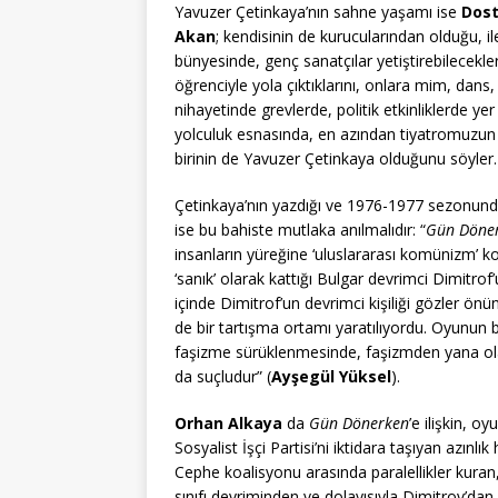
Yavuzer Çetinkaya’nın sahne yaşamı ise
Dost
Akan
; kendisinin de kurucularından olduğu, 
bünyesinde, genç sanatçılar yetiştirebilecekleri
öğrenciyle yola çıktıklarını, onlara mim, dans, 
nihayetinde grevlerde, politik etkinliklerde yer
yolculuk esnasında, en azından tiyatromuzun 
birinin de Yavuzer Çetinkaya olduğunu söyler.
Çetinkaya’nın yazdığı ve 1976-1977 sezonun
ise bu bahiste mutlaka anılmalıdır: “
Gün Döne
insanların yüreğine ‘uluslararası komünizm’ k
‘sanık’ olarak kattığı Bulgar devrimci Dimitro
içinde Dimitrof’un devrimci kişiliği gözler ön
de bir tartışma ortamı yaratılıyordu. Oyunun bi
faşizme sürüklenmesinde, faşizmden yana olan
da suçludur” (
Ayşegül Yüksel
).
Orhan Alkaya
da
Gün Dönerken
’e ilişkin, 
Sosyalist İşçi Partisi’ni iktidara taşıyan azınlı
Cephe koalisyonu arasında paralellikler kuran
sınıfı devriminden ve dolayısıyla Dimitrov’dan y