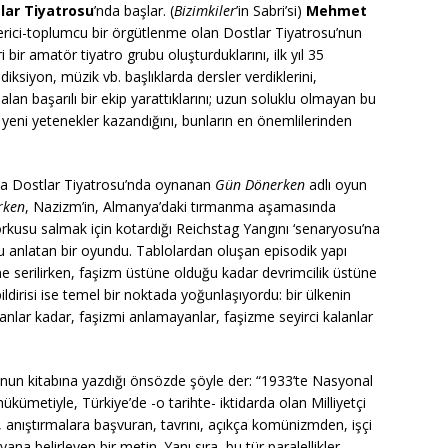
lar Tiyatrosu
’nda başlar. (
Bizimkiler
’in Sabri’si)
Mehmet
ilerici-toplumcu bir örgütlenme olan Dostlar Tiyatrosu’nun
 bir amatör tiyatro grubu oluşturduklarını, ilk yıl 35
diksiyon, müzik vb. başlıklarda dersler verdiklerini,
 alan başarılı bir ekip yarattıklarını; uzun soluklu olmayan bu
yeni yetenekler kazandığını, bunların en önemlilerinden
da Dostlar Tiyatrosu’nda oynanan
Gün Dönerken
adlı oyun
rken
, Nazizm’in, Almanya’daki tırmanma aşamasında
orkusu salmak için kotardığı Reichstag Yangını ‘senaryosu’na
f’u anlatan bir oyundu. Tablolardan oluşan episodik yapı
üne serilirken, faşizm üstüne olduğu kadar devrimcilik üstüne
ldirisi ise temel bir noktada yoğunlaşıyordu: bir ülkenin
lar kadar, faşizmi anlamayanlar, faşizme seyirci kalanlar
oyunun kitabına yazdığı önsözde şöyle der: “1933’te Nasyonal
k hükümetiyle, Türkiye’de -o tarihte- iktidarda olan Milliyetçi
, anıştırmalara başvuran, tavrını, açıkça komünizmden, işçi
ana belirleyen bir metin. Yanı sıra, bu tür paralellikler