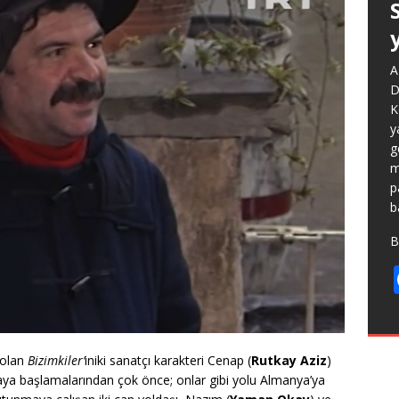
A
D
K
y
g
m
p
b
B
 olan
Bizimkiler’
iniki sanatçı karakteri Cenap (
Rutkay Aziz
)
ya başlamalarından çok önce; onlar gibi yolu Almanya’ya