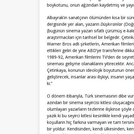
boykotunu, onun ağzından kaydetmiş ve yayı
Albayrak’ın sanatçının ölümünden kısa bir süre
dergisinde yer alan, yazarın
Düşkıranlar
(Doğu
(bugünün sinema yazarı sıfatlı çürümüş e-kalem
araştırmacıları için tarihsel bir belgedir. Ç
Warner Bros adlı şirketlerin, Amerikan filmleri
ettikleri geliri de yine ABD’ye transferine di
1989-92, Amerikan filmlerini TV’den de seyre
sineması gelişme olanaklarını yitirecektir. Anc
Çetinkaya, konunun ideolojik boyutunun önemi
geliştirecek, insanlar arası ilişkiyi, insanın ya
ki.”
O dönem itibarıyla, Türk sinemasının dibe v
azından bir sinema seyircisi kitlesi oluşacağı
olumlayan yazarların tezlerine ilişkinse şöyle d
yazık ki bu seyirci kitlesi kesinlikle kendi yaş
koşulların hiç farkına varmayan ve tam tersine
bir yoldur. Kendisinden, kendi ülkesinden, kend