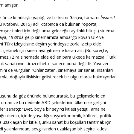
mlamıştır.
 önce kendisiyle yaptığı ve bir kısmı
Gerçek,
tamamı
İnsancıl
 Kitabevi, 2015) adlı kitabında da bulunan röportaj,
şor tipleri için değil ama geleceğin aydınlık bilinçli) sinema
etinkaya, 1989’da gelip sinemamıza ambargo koyan UIP ve
ni Türk izleyicisine deyim yerindeyse zorla izletip elde
kkat çekmek için sinemaya gitmeme kararı alır. (Bu süreçte,
tmez.) Zira sinemada elde edilen para ülkede kalmazsa, Türk
ak sanatçının itirazı elbette sadece buna değildir. Yavuzer
ni de vurgular: “Onlar zaten, sinemaya bir sanat, insanları
şamla, doğayla ilişkisini geliştirecek bir olgu olarak bakmıyorlar
uruşunu da göz önünde bulundurarak, bu gelişmelerle en
nı uman ve bu nedenle ABD şirketlerinin ülkemize gelişini
er sanatçı: “Evet, böyle bir seyirci kitlesi yetişti, ama ne
adığı ülkenin, içinde yaşadığı sosyoekonomik, kültürel, politik
 uzaklaşan bir kitle. Çünkü sanat bu koşulları tanıtmak için
i yakınlarından, sevgilisinden uzaklaşan bir seyirci kitlesi