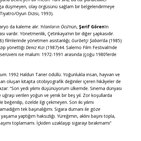
uğa düşmeyen, olay örgüsünü sağlam bir belgelendirmeye
Tiyatro/Oyun Dizisi, 1993).
ryo da kaleme alır.
Yılanların Öcü
’nün,
Şerif Gören
’in
sı vardır. Yönetmenlik, Çetinkaya’nın bir diğer şapkasıdır.
6) filmlerinde yönetmen asistanlığı;
Gurbetçi Şaban
’da (1985)
zıp yönettiği
Deniz Kızı
(1987)44. Salerno Film Festivali’nde
k serüveni ise malum: 1972-1991 arasında (çoğu 1980’lerde
ğum
. 1992 Haldun Taner ödüllü. Yoğunlukla insan, hayvan ve
an oluşan kitapta otobiyografik değiniler içeren hikâyeler de
 yazar: “Son yedi yılımı düşünüyorum ülkemde. Sinema dünyası
uğraşı verilen yoğun ve yenik bir beş yıl. Zor koşullarda
de beğenilip, özelde ilgi çekmeyen. Son iki yılımı
yamadığım tek başınalığımı. Sigara dumanı ile göze
 yaşama yaptığım haksızlığı. Yüreğimin, aklını başını topla,
 başımı toplamamı. İçkiden uzaklaşıp sigarayı bırakmamı”