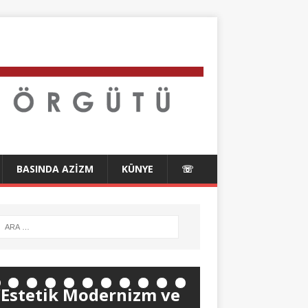
BASINDA AZIZM
KÜNYE
☏
“Estetik Modernizm ve