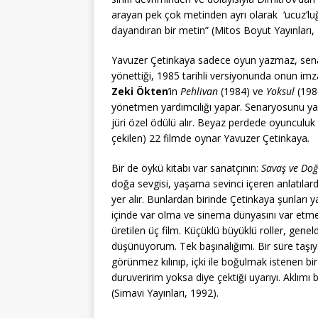
arayan pek çok metinden ayrı olarak ‘ucuz’l
dayandıran bir metin” (Mitos Boyut Yayınları, 
Yavuzer Çetinkaya sadece oyun yazmaz, sena
yönettiği, 1985 tarihli versiyonunda onun imza
Zeki Ökten
’in
Pehlivan
(1984) ve
Yoksul
(198
yönetmen yardımcılığı yapar. Senaryosunu ya
jüri özel ödülü alır. Beyaz perdede oyunculu
çekilen) 22 filmde oynar Yavuzer Çetinkaya
.
Bir de öykü kitabı var sanatçının:
Savaş ve Do
doğa sevgisi, yaşama sevinci içeren anlatılard
yer alır. Bunlardan birinde Çetinkaya şunları
içinde var olma ve sinema dünyasını var etme 
üretilen üç film. Küçüklü büyüklü roller, genel
düşünüyorum. Tek başınalığımı. Bir süre taşı
görünmez kılınıp, içki ile boğulmak istenen bir
duruveririm yoksa diye çektiği uyarıyı. Aklımı
(Simavi Yayınları, 1992).