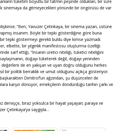
nsanların tüketim boyutlu bir tatmin peşinde oldukları, bir süre
tık sinemaya da gitmeyecekleri yönünde bir öngörüsü de var
ilişkinse; “Ben, Yavuzer Çetinkaya, bir sinema yazarı, üstüne
yapmış insanım. Böyle bir tepki gösterdiğine göre buna
ir tepki göstermeyi gerekli buldu diye kimse yazmadı.
r, elbette, bir yılgınlık manifestosu oluşturma özelliği
nde sarf ettiği, “İnsanın üretici niteliği, tüketici niteliğini
paylaşmanın, doğayı tüketerek değil, doğayı yeninden
 değerlere de en yakışan ve uyan doğru olduğunu herkes
l bir politik berraklık ve umut olduğunu açıkça gösteriyor.
n başkarakteri Dimitrof’un ağzından, şu düşünceleri de
mlara karşın dönüyor, emekçilerin döndürdüğü tarihin çarkı ve
z dervişçe, biraz yoksulca bir hayat yaşayan; paraya ve
er Çetinkaya’ya saygıyla…