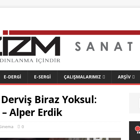
E-DERGI
E-SERGI
ÇALIŞMALARIMIZ
ARŞIV
Derviş Biraz Yoksul:
– Alper Erdik
Sinema
0