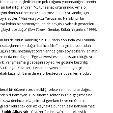
lektüel olarak düşlediklerinin pek çoğunu yapamadığını tahmin
zin bataklığı andıran “kültür sanat ortamı”nda. Ama o,
ğini dönüştürmesine izin vermez. Sanatçıyı tanıdığı için
öyle söyler: “Maskesi yoktu Yavuzer’in. Ne sıkıntılı bir
riya kokan bir samimiyeti, ne de sevgisiz yakınlık gösterileri
 gibiydi dostluğu” (
Son Yüzler
, Gendaş Kültür Yayınları, 1999).
dan biri de onun şarkıcılığıdır. 1960’ların sonunda yolu onunla
rkadaşlarının kurduğu “Kanlıca 6’lısı” adlı gruba sonradan
üğünlerde, mezuniyet törenlerinde çalıp söylediklerini anlatır
ısını da not düşer: “Ege Üniversitesinde asistan olduğu yıl,
arkı Yarışması’na gideceğini söyledi ve gözüne kestirdiği,
 Bu Dünya’. Yavuzer, TV’den de yayınlanan bu yarışmada,
takal’ı kazandı. Bana da en iyi besteci ve düzenleme ödülü
liberal bir düzenin tesis edildiği seksenlerin sonuna doğru,
zerinden duramayan Türk sinema sektörünü ele geçirmesine
etinkaya denince akla gelmesi gereken ilk ve en önemli
i bilgi edinilebilecek çok az kaynakta bundan asla bahsedilmez.
. Sadık Albayrak
, Yavuzer Çetinkaya’nın bu tek kişilik