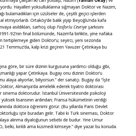
tunmaya çalışan iki can yoldaşı, Nazım (
Yaman Okay
) ve
tıyordu. Hayalleri yoksulluklarına sığmayan Doktor ve Nazım,
 bulamadıkları için üzülseler de, çeşitli geçici işlerden
mal etmiyorlardı. Ortaköy’de balık yiyip Beyoğlu’nda kafa
vaya asıldıkları, sarhoş olup
Fosforlu Cevriye
şarkısını
 1991-92’nin final bölümünde, Nazım’la birlikte, yine nafaka
 tertiplemeye giden Doktor’u; seyirci, yeni sezonda
, 21 Temmuz’da, kalp krizi geçiren Yavuzer Çetinkaya bu
ığına göre, bir süre dizinin kurgusuna yardımcı olduğu gibi,
manlığı yapar Çetinkaya. Bugay onu dizinin Doktor’u
 alaya alıyorlar, biliyorsun.” der sanatçı. Bugay da “İşte
 Doktor, Almanya’da amelelik ederek tiyatro doktorası
ir sinema doktorudur. İstanbul Üniversitesinde psikoloji
 yüksek lisansının ardından; Fransa hükümetinin verdiği
nında doktora öğrenimi görür. (Bu yıllarda Paris Devlet
oktorluğu işte buradan gelir. Tabii ki Türk sineması, Doktor
 alaya alınma diyaloğunun sebebi de budur. Yine Umur
 belki, kırıldı ama küsmedi kimseye.” diye yazar bu konuda.