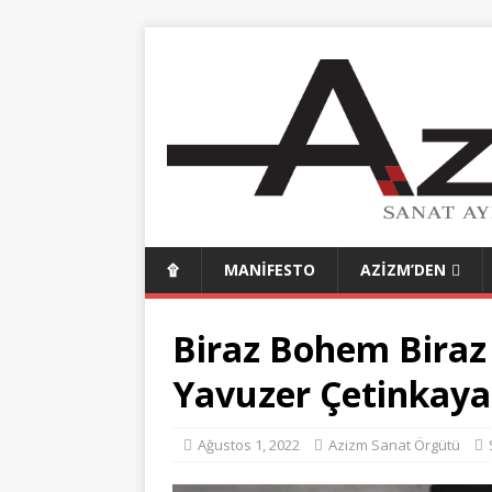
۩
MANIFESTO
AZIZM’DEN
Biraz Bohem Biraz 
Yavuzer Çetinkaya 
Ağustos 1, 2022
Azizm Sanat Örgütü