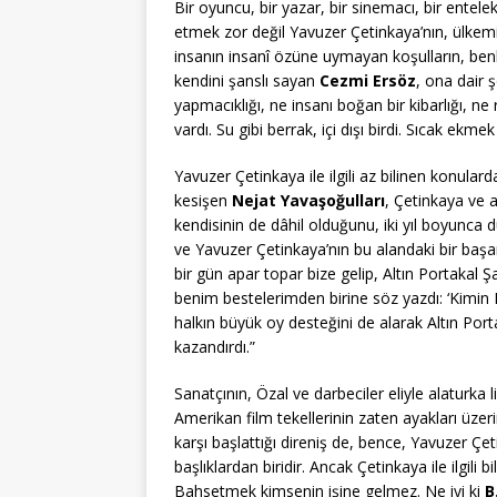
Bir oyuncu, bir yazar, bir sinemacı, bir ente
etmek zor değil Yavuzer Çetinkaya’nın, ülkemi
insanın insanî özüne uymayan koşulların, benli
kendini şanslı sayan
Cezmi Ersöz
, ona dair ş
yapmacıklığı, ne insanı boğan bir kibarlığı, ne 
vardı. Su gibi berrak, içi dışı birdi. Sıcak ekmek
Yavuzer Çetinkaya ile ilgili az bilinen konular
kesişen
Nejat Yavaşoğulları
, Çetinkaya ve a
kendisinin de dâhil olduğunu, iki yıl boyunca d
ve Yavuzer Çetinkaya’nın bu alandaki bir başar
bir gün apar topar bize gelip, Altın Portakal Ş
benim bestelerimden birine söz yazdı: ‘Kimin
halkın büyük oy desteğini de alarak Altın Por
kazandırdı.”
Sanatçının, Özal ve darbeciler eliyle alaturka 
Amerikan film tekellerinin zaten ayakları ü
karşı başlattığı direniş de, bence, Yavuzer Ç
başlıklardan biridir. Ancak Çetinkaya ile ilgil
Bahsetmek kimsenin işine gelmez. Ne iyi ki
B