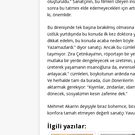
oluşturuldu.” Sanatçının, bu filmleri izleyen i
sonra bu tatmini elde edemeyecekleri için ar
ki, önemlidir.
Bu direnişinde tek başına bırakılmış olmasına 
üstlük yurtdışında bu konuda ilk kez doktora 
dikkat edelim, bu konuda acaba neden böyle b
Yazamazlardı.” diyor sanatçı. Ancak bu cümlele
taşımıyor. Zira Çetinkaya’nın, röportajın bir yeri
mutlaka bir yerde dengeleyecek ve üretimin, 
üreterek yaşamanın insanoğluna da, evrensel
anlayacak.” cümleleri, boykotunun ardında nası
Ve herhalde tam da burada,
Gün Dönerken
’i
aktarmak gerekiyor: “Kıyımlar, zindanlar, ida
dönecek, sosyalizmin kesin zaferine dek.”
Mehmet Akan’ın deyişiyle biraz bohemce, bira
konfora tamah etmeyen değerli sanatçı Yavuz
İlgili yazılar: