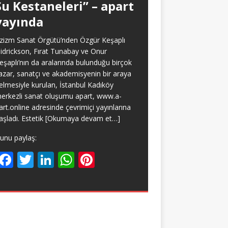
Su Kestaneleri” – apart
yayında
zizm Sanat Örgütü’nden Özgür Keşaplı
idrickson, Fırat Tunabay ve Onur
eşaplı’nın da aralarında bulunduğu birçok
azar, sanatçı ve akademisyenin bir araya
elmesiyle kurulan, İstanbul Kadıköy
erkezli sanat oluşumu apart, www.a-
art.online adresinde çevrimiçi yayınlarına
aşladı. Estetik
[Okumaya devam et…]
unu paylaş:
F
T
Li
W
Pi
ac
w
n
h
nt
e
itt
k
at
er
b
er
e
s
e
o
dI
A
st